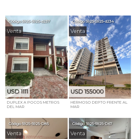
Código
5925-5925-d237
Código
5925-5925-d234
Venta
Venta
USD 1111
USD 155000
DUPLEX A POCOS METROS
HERMOSO DEPTO FRENTE AL
DEL MAR
MAR
Código
5925-5925-D85
Código
5925-5925-D67
Venta
Venta