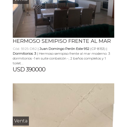
HERMOSO SEMIPISO FRENTE AL MAR
Cód. 5925-D82
|
Juan Domingo Perón Este 952
(CP 8153) |
Dormitorios: 3
| Hermoso semipiso frente al mar moderno. 3
dormitorios -1 en suite conbalcón -, 2 baños completos y 1
toilet...
USD 390000
Venta