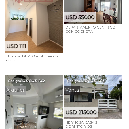
USD 55000
DEPARTAMENTO CENTRICO
CON COCHERA
USD 1111
Hermoso DEPTO a estrenar con
cochera
Código
5925-5925-A62
Código
5925-5925-C03
Alquiler
Venta
USD 215000
HERMOSA CASA 2
DORMITORIOS