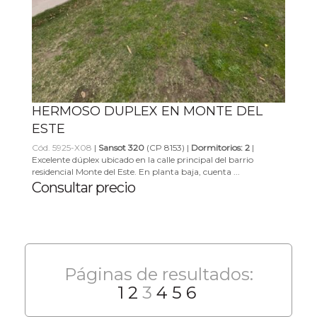
HERMOSO DUPLEX EN MONTE DEL
ESTE
Cód. 5925-X08
|
Sansot 320
(CP 8153) |
Dormitorios: 2
|
Excelente dúplex ubicado en la calle principal del barrio
residencial Monte del Este. En planta baja, cuenta ...
Consultar precio
Páginas de resultados:
1
2
3
4
5
6