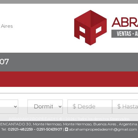
Aires
907
ABRAHAM PROPIEDADES © | 2026 | Todos los derechos Reservados
ENCANTADO 30, Monte Hermoso, Monte Hermoso, Buenos Aires , Argentina.
Tel:
02921-482259 - 0291-5063907
|
abrahampropiedadesmh@gmail.com