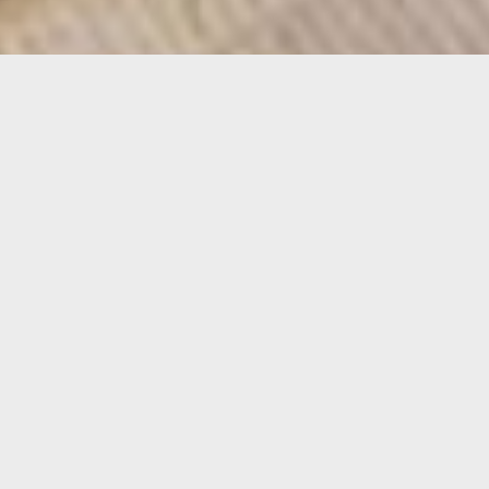
Consultar precio
Ver imágenes
(5925-a08)
HERMOSA CASA PLENO
CENTRO DE MONTE HERMOSO
Faro Recalada 236
Facebook
Twitter
Pinterest
Email
Share
Imprimir Ficha
Solicite información