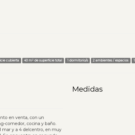
icie cubierta
40 m² de superficie total
1 dormitorio/s
2 ambientes / espacios
Medidas
nto en venta, con un
ing-comedor, cocina y baño.
l mar y a 4 delcentro, en muy