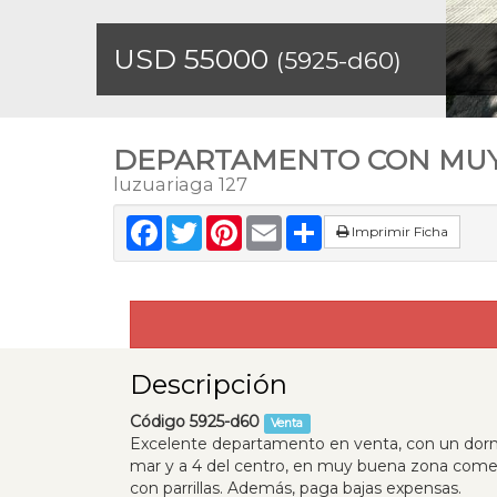
USD 55000
(5925-d60)
DEPARTAMENTO CON MUY
luzuariaga 127
Facebook
Twitter
Pinterest
Email
Share
Imprimir Ficha
Descripción
Código 5925-d60
Venta
Excelente departamento en venta, con un dormit
mar y a 4 del centro, en muy buena zona comerc
con parrillas. Además, paga bajas expensas.