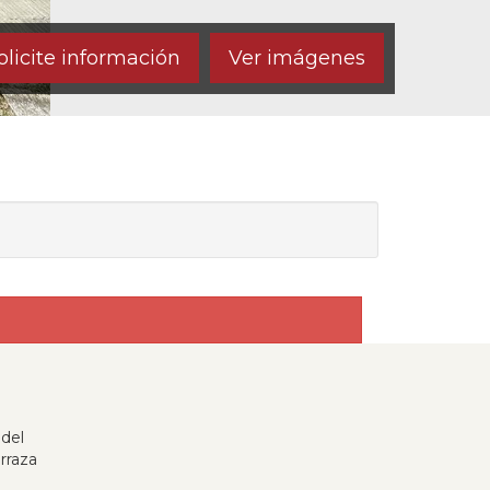
licite información
Ver imágenes
 del
rraza