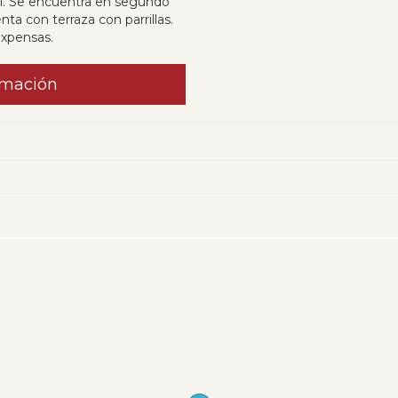
l. Se encuentra en segundo
nta con terraza con parrillas.
xpensas.
rmación