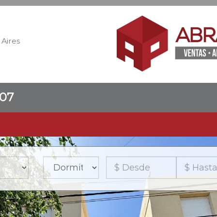
Aires
907