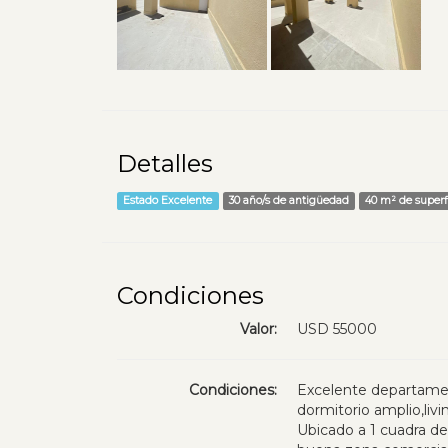
Detalles
Estado Excelente
30 año/s de antigüedad
40 m² de superf
Condiciones
Valor:
USD 55000
Condiciones:
Excelente departame
dormitorio amplio,liv
Ubicado a 1 cuadra de