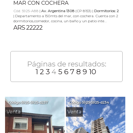
MAR CON COCHERA
Cód. 5925-A88
|
Av. Argentina 1308
(CP 8153) |
Dormitorios: 2
| Departamento a 150mts del mar, con cochera. Cuenta con 2
dormitorios,comedor, cocina, un baño y un patio inte...
ARS 22222
Páginas de resultados:
1
2
3
4
5
6
7
8
9
10
Código
5925-5925-d237
Código
5925-5925-d234
Venta
Venta