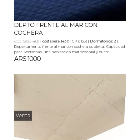
DEPTO FRENTE AL MAR CON
COCHERA
Cód. 5925-a69
|
costanera 1430
(CP 8153) |
Dormitorios: 2
|
Departamento frente al mar con cochera cubierta. Capacidad
para 6personas: una habitación matrimonial y cuatr...
ARS 1000
Venta