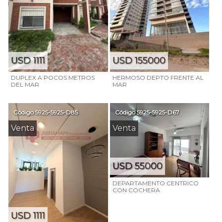
USD 1111
USD 155000
DUPLEX A POCOS METROS
HERMOSO DEPTO FRENTE AL
DEL MAR
MAR
Código
5925-5925-D85
Código
5925-5925-D67
Venta
Venta
USD 55000
DEPARTAMENTO CENTRICO
CON COCHERA
USD 1111