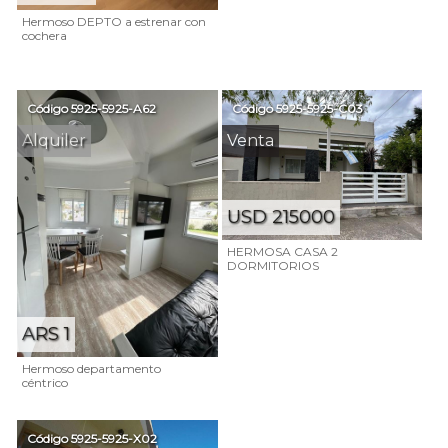
Hermoso DEPTO a estrenar con
cochera
Código
5925-5925-A62
Código
5925-5925-C03
Alquiler
Venta
USD 215000
HERMOSA CASA 2
DORMITORIOS
ARS 1
Hermoso departamento
céntrico
Código
5925-5925-X02