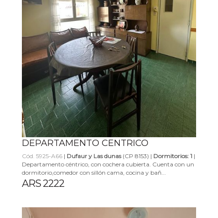
DEPARTAMENTO CENTRICO
Cód. 5925-A66
|
Dufaur y Las dunas
(CP 8153) |
Dormitorios: 1
|
Departamento céntrico, con cochera cubierta. Cuenta con un
dormitorio,comedor con sillón cama, cocina y bañ...
ARS 2222