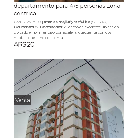
departamento para 4/5 personas zona
centrica
Cód. 5925-a999
|
avenida majluf y traful bis
(CP 8153) |
Ocupantes: 5
|
Dormitorios: 2
| depto en excelente ubicación
ubicado en primer piso por escalera, quecuenta con dos
habitaciones uno con cama...
ARS 20
Venta